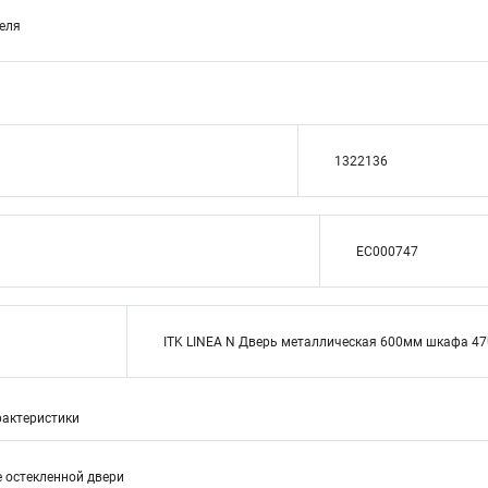
теля
1322136
EC000747
ITK LINEA N Дверь металлическая 600мм шкафа 47
актеристики
е остекленной двери