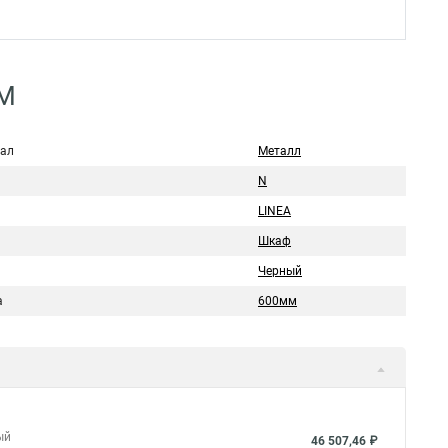
DM
ал
Металл
N
LINEA
Шкаф
Черный
а
600мм
ый
46 507,46 ₽