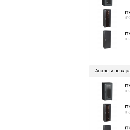
IT
IT
IT
IT
Аналоги по хар
IT
IT
IT
IT
IT