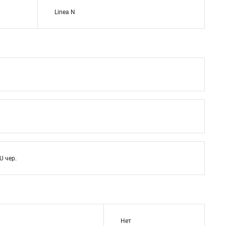
Linea N
U чер.
Нет