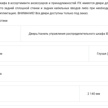
кафа в ассортименте аксессуаров и принадлежностей ITK имеются двери дл
то задней сплошной стенки и задних кабельных вводов либо при необход
мплектацию. ВНИМАНИЕ! Все двери доступны только под заказ.
стики
Дверь/панель управления распределительного шкафа I
ие
Глухая 
ва
2 140 мм