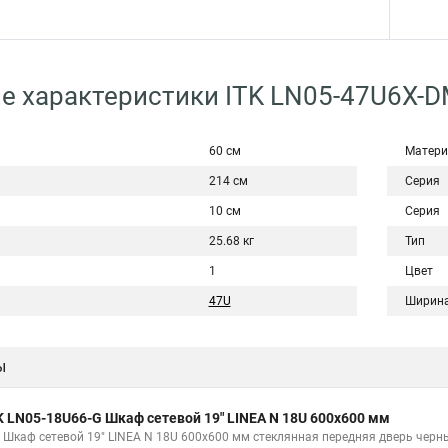
е характеристики ITK LN05-47U6X-
60 см
Матери
214 см
Серия
10 см
Серия
25.68 кг
Тип
1
Цвет
47U
Ширин
ы
K LN05-18U66-G Шкаф сетевой 19" LINEA N 18U 600х600 мм
K Шкаф сетевой 19" LINEA N 18U 600х600 мм стеклянная передняя дверь черн