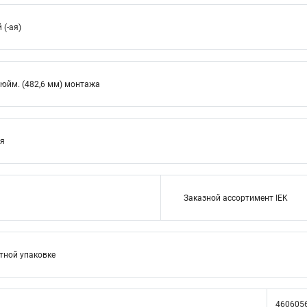
(-ая)
дюйм. (482,6 мм) монтажа
ия
Заказной ассортимент IEK
тной упаковке
460605