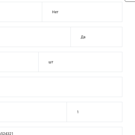
Нет
Да
шт
1
6524321