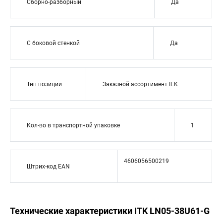
Сборно-разборный
Да
С боковой стенкой
Да
Тип позиции
Заказной ассортимент IEK
Кол-во в транспортной упаковке
1
4606056500219
Штрих-код EAN
Технические характеристики ITK LN05-38U61-G