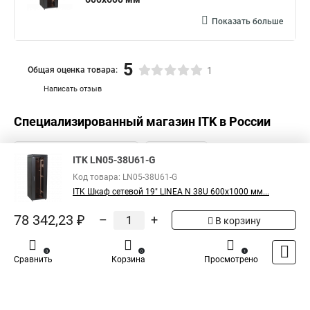
Показать больше
5
Общая оценка товара:
1
Написать отзыв
Специализированный магазин
ITK
в России
ITK LN05-38U61-G
Код товара: LN05-38U61-G
ITK Шкаф сетевой 19" LINEA N 38U 600х1000 мм...
78 342,23 ₽
–
+
В корзину
0
0
1
Сравнить
Корзина
Просмотрено
Каталог
Оплата
Доставка
Контакты
Войти