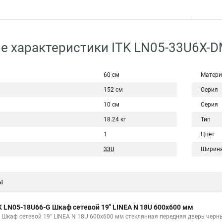
е характеристики ITK LN05-33U6X-
60 см
Матери
152 см
Серия
10 см
Серия
18.24 кг
Тип
1
Цвет
33U
Ширин
ы
K LN05-18U66-G Шкаф сетевой 19" LINEA N 18U 600х600 мм
K Шкаф сетевой 19" LINEA N 18U 600х600 мм стеклянная передняя дверь черн