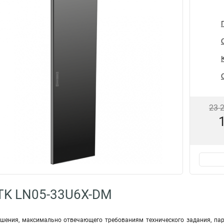
23 
TK LN05-33U6X-DM
ешения, максимально отвечающего требованиям технического задания, п