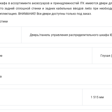
кафа в ассортименте аксессуаров и принадлежностей ITK имеются двери дл
то задней сплошной стенки и задних кабельных вводов либо при необход
мплектацию. ВНИМАНИЕ! Все двери доступны только под заказ.
стики
Дверь/панель управления распределительного шкафа I
ие
Глухая 
ва
1 515 мм