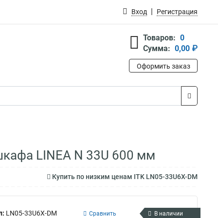
Вход
Регистрация
Товаров:
0
Сумма:
0,00 ₽
Оформить заказ
шкафа LINEA N 33U 600 мм
Купить по низким ценам ITK LN05-33U6X-DM
л:
LN05-33U6X-DM
Сравнить
В наличии