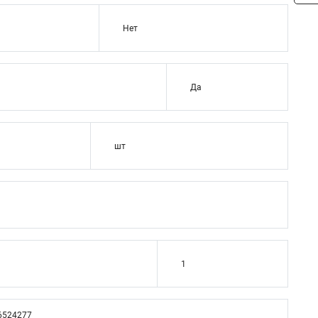
Нет
Да
шт
1
6524277