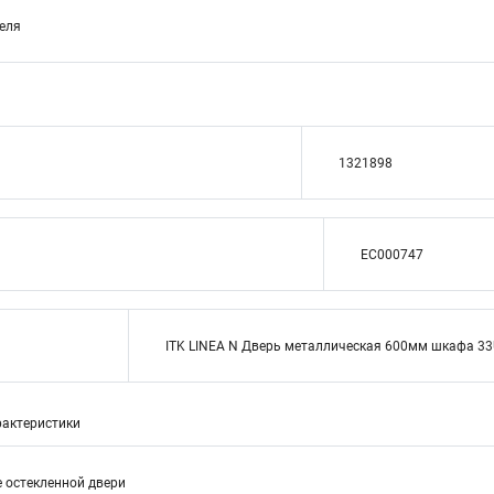
теля
1321898
EC000747
ITK LINEA N Дверь металлическая 600мм шкафа 33
актеристики
е остекленной двери