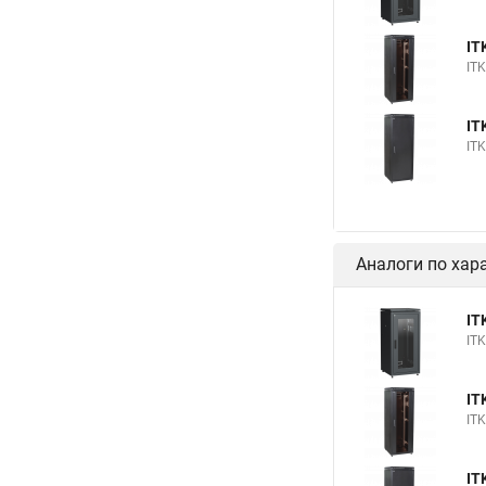
IT
IT
IT
IT
Аналоги по хар
IT
IT
IT
IT
IT