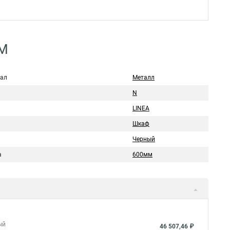
DM
ал
Металл
N
LINEA
Шкаф
Черный
а
600мм
ый
46 507,46 ₽