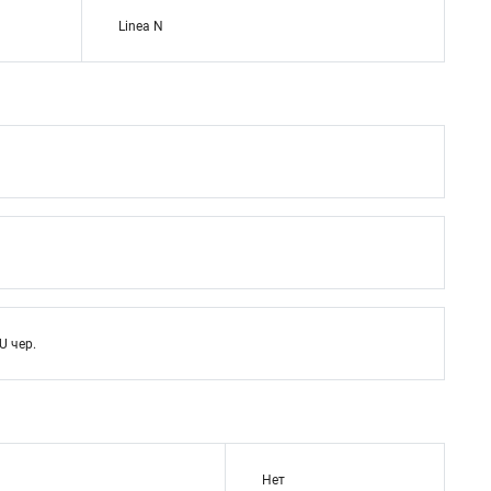
Linea N
U чер.
Нет