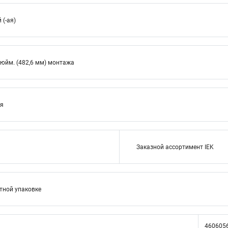
(-ая)
дюйм. (482,6 мм) монтажа
ия
Заказной ассортимент IEK
тной упаковке
460605