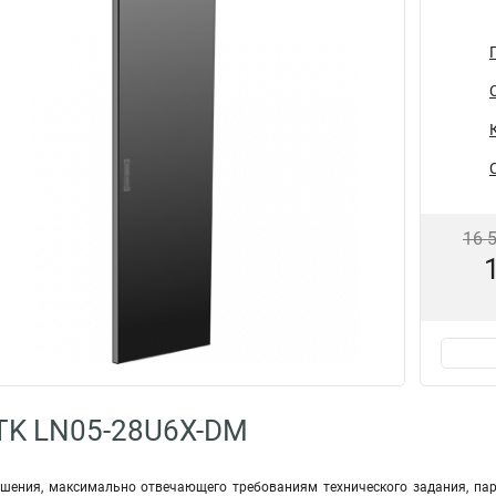
16 
TK LN05-28U6X-DM
ешения, максимально отвечающего требованиям технического задания, п