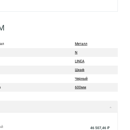
DM
ал
Металл
N
LINEA
Шкаф
Черный
а
600мм
ый
46 507,46 ₽