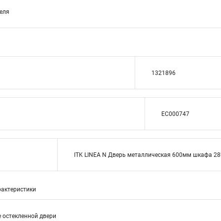
теля
1321896
EC000747
ITK LINEA N Дверь металлическая 600мм шкафа 28
актеристики
е остекленной двери