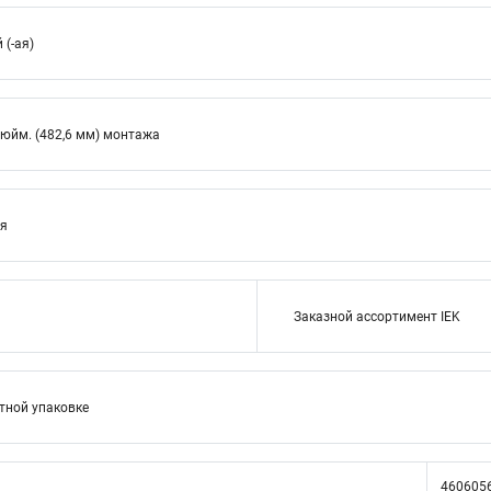
(-ая)
дюйм. (482,6 мм) монтажа
ия
Заказной ассортимент IEK
тной упаковке
460605