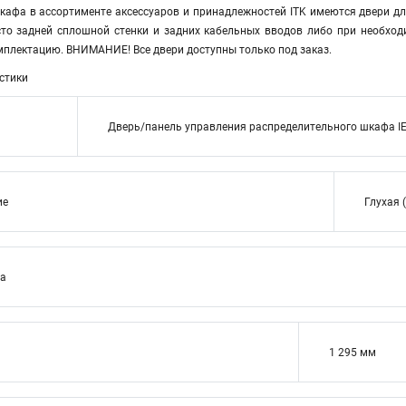
кафа в ассортименте аксессуаров и принадлежностей ITK имеются двери дл
то задней сплошной стенки и задних кабельных вводов либо при необход
мплектацию. ВНИМАНИЕ! Все двери доступны только под заказ.
стики
Дверь/панель управления распределительного шкафа I
ие
Глухая 
ва
1 295 мм