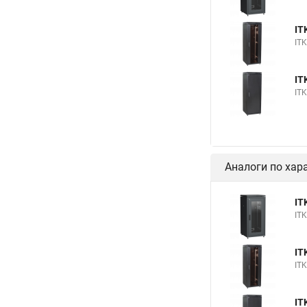
IT
IT
IT
IT
Аналоги по хар
IT
IT
IT
IT
IT