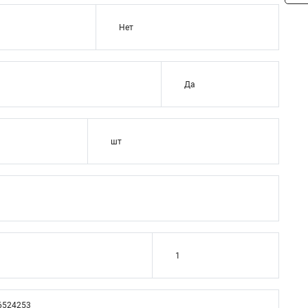
Нет
Да
шт
1
6524253