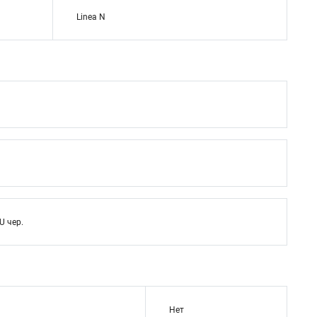
Linea N
U чер.
Нет