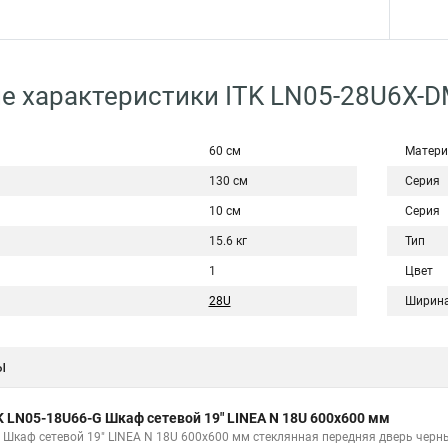
е характеристики ITK LN05-28U6X-
60 см
Матери
130 см
Серия
10 см
Серия
15.6 кг
Тип
1
Цвет
28U
Ширин
ы
K LN05-18U66-G Шкаф сетевой 19" LINEA N 18U 600х600 мм
K Шкаф сетевой 19" LINEA N 18U 600х600 мм стеклянная передняя дверь черн