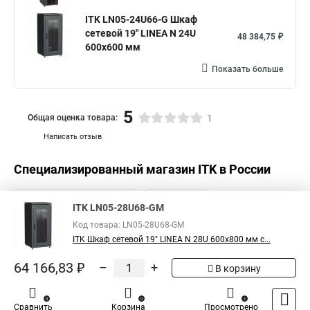
ITK LN05-24U66-G Шкаф
сетевой 19" LINEA N 24U
48 384,75 ₽
600х600 мм
Показать больше
5
Общая оценка товара:
1
Написать отзыв
Специализированный магазин
ITK
в России
ITK LN05-28U68-GM
Код товара: LN05-28U68-GM
ITK Шкаф сетевой 19" LINEA N 28U 600х800 мм с...
64 166,83 ₽
–
+
В корзину
0
0
1
Сравнить
Корзина
Просмотрено