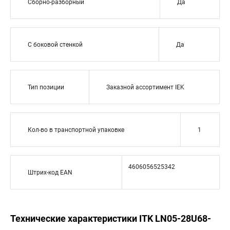
Сборно-разборный
Да
С боковой стенкой
Да
Тип позиции
Заказной ассортимент IEK
Кол-во в транспортной упаковке
1
4606056525342
Штрих-код EAN
Технические характеристики ITK LN05-28U68-