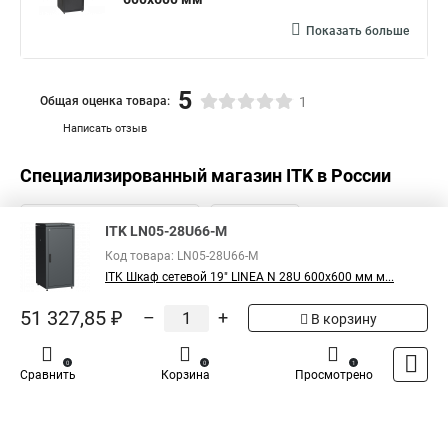
Показать больше
5
Общая оценка товара:
1
Написать отзыв
Специализированный магазин
ITK
в России
ITK LN05-28U66-M
Код товара: LN05-28U66-M
ITK Шкаф сетевой 19" LINEA N 28U 600х600 мм м...
51 327,85 ₽
–
+
В корзину
0
0
1
Сравнить
Корзина
Просмотрено
Каталог
Оплата
Доставка
Контакты
Войти