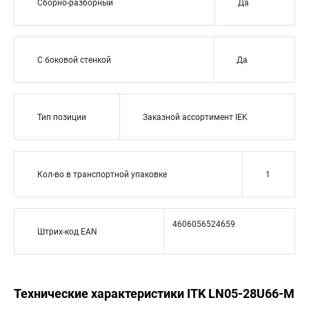
Сборно-разборный
Да
С боковой стенкой
Да
Тип позиции
Заказной ассортимент IEK
Кол-во в транспортной упаковке
1
4606056524659
Штрих-код EAN
Технические характеристики ITK LN05-28U66-M