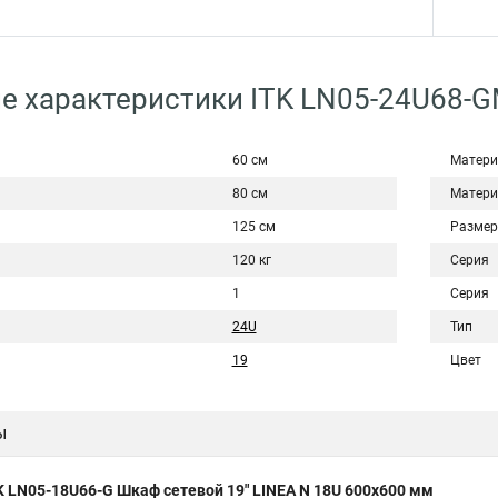
е характеристики ITK LN05-24U68-
60 см
Матери
80 см
Матери
125 см
Размер
120 кг
Серия
1
Серия
24U
Тип
19
Цвет
ы
K LN05-18U66-G Шкаф сетевой 19" LINEA N 18U 600х600 мм