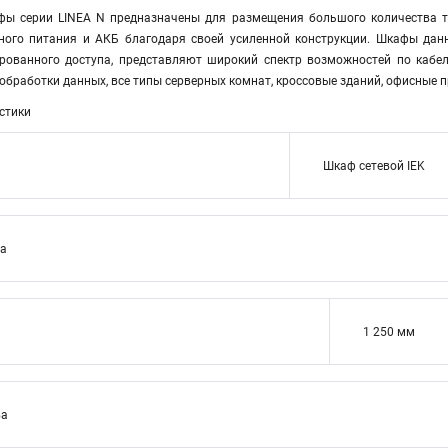
фы серии LINEA N предназначены для размещения большого количества т
йного питания и АКБ благодаря своей усиленной конструкции. Шкафы да
рованного доступа, представляют широкий спектр возможностей по кабе
обработки данных, все типы серверных комнат, кроссовые зданий, офисные 
стики
Шкаф сетевой IEK
ва
1 250 мм
ва