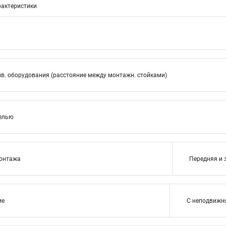
актеристики
в. оборудования (расстояние между монтажн. стойками)
нелью
монтажа
Передняя и 
ие
С неподвижн