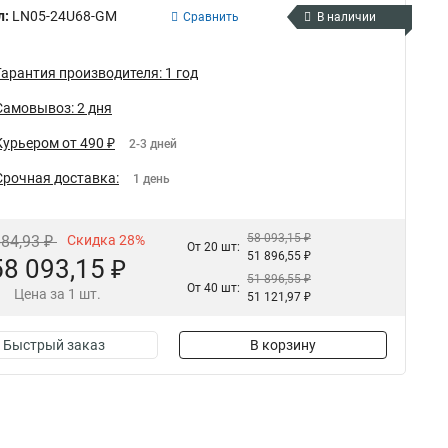
л:
LN05-24U68-GM
Сравнить
В наличии
Гарантия производителя: 1 год
Самовывоз: 2 дня
Курьером от 490 ₽
2-3 дней
Срочная доставка:
1 день
58 093,15 ₽
684,93 ₽
Скидка 28%
От 20 шт:
51 896,55 ₽
58 093,15 ₽
51 896,55 ₽
От 40 шт:
Цена за 1 шт.
51 121,97 ₽
Быстрый заказ
В корзину