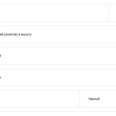
ей (юнитов) в высоту
й
ю
Черный