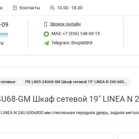
а
Контакты
10.00 - 18.00
-09
Звонок онлайн
MAX: +7 (936) 148-00-15
онок
ru
Telegram: ShopMSK8
сетевые
ITK LN05-24U68-GM Шкаф сетевой 19" LINEA N 24U 600...
4U68-GM Шкаф сетевой 19" LINEA N 
" LINEA N 24U 600х800 мм стеклянная передняя дверь, задняя мета