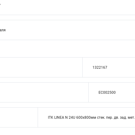
P
теля
1322167
EC002500
ITK LINEA N 24U 600х800мм стек. пер. дв. зад. мет.