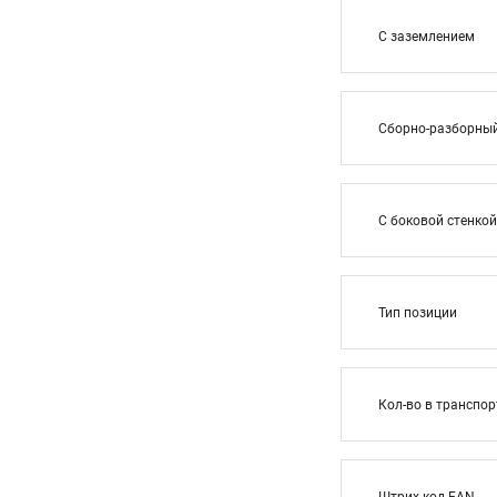
С заземлением
Сборно-разборны
С боковой стенкой
Тип позиции
Кол-во в транспор