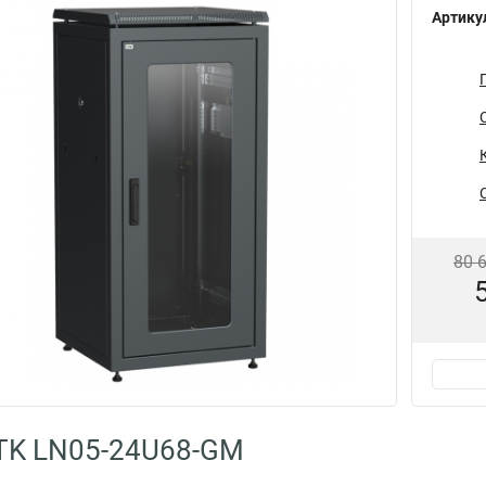
Артику
80 
TK LN05-24U68-GM