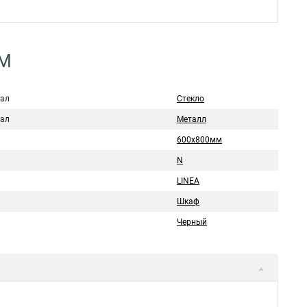
GM
ал
Стекло
ал
Металл
600х800мм
N
LINEA
Шкаф
Черный