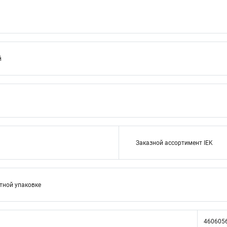
й
Заказной ассортимент IEK
тной упаковке
460605