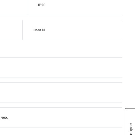
IP20
Linea N
 чер.