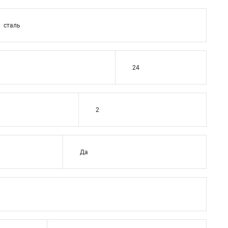
сталь
24
2
Да