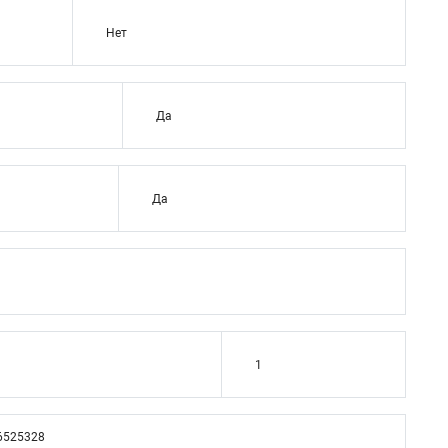
Нет
Да
Да
1
6525328