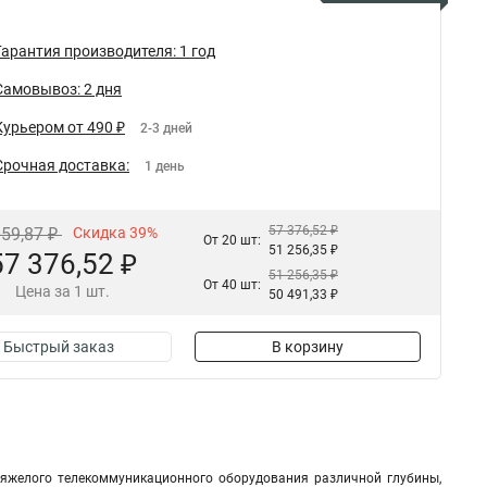
Гарантия производителя: 1 год
Самовывоз: 2 дня
Курьером от 490 ₽
2-3 дней
Срочная доставка:
1 день
57 376,52 ₽
059,87 ₽
Скидка 39%
От 20 шт:
51 256,35 ₽
57 376,52 ₽
51 256,35 ₽
От 40 шт:
Цена за 1 шт.
50 491,33 ₽
Быстрый заказ
В корзину
яжелого телекоммуникационного оборудования различной глубины,