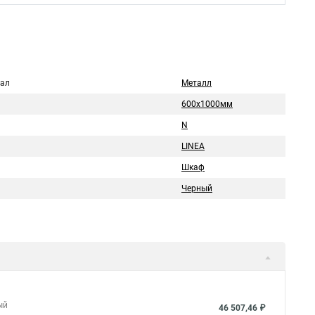
ал
Металл
600х1000мм
N
LINEA
Шкаф
Черный
ый
46 507,46 ₽