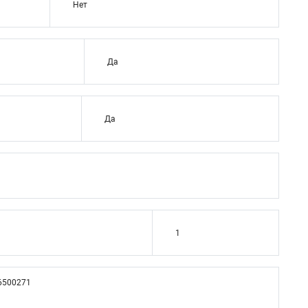
Нет
Да
Да
1
6500271