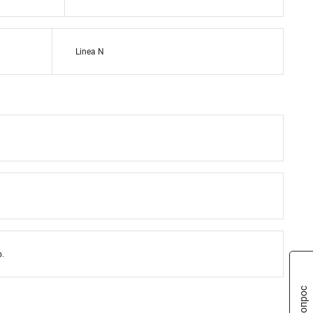
Linea N
р.