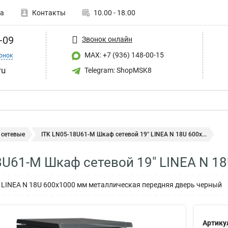
а
Контакты
10.00 - 18.00
-09
Звонок онлайн
MAX: +7 (936) 148-00-15
онок
ru
Telegram: ShopMSK8
сетевые
ITK LN05-18U61-M Шкаф сетевой 19" LINEA N 18U 600х...
8U61-M Шкаф сетевой 19" LINEA N 1
" LINEA N 18U 600х1000 мм металлическая передняя дверь черный
Артику