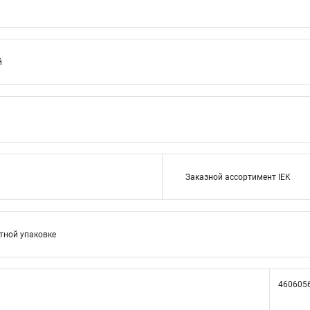
й
Заказной ассортимент IEK
тной упаковке
460605