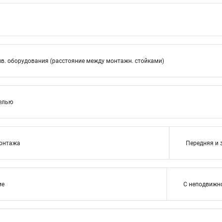
в. оборудования (расстояние между монтажн. стойками)
нелью
монтажа
Передняя и 
ие
С неподвижн