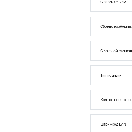
С заземлением
Сборно-разборны
С боковой стенкой
Тип позиции
Кол-во в транспор
Штрих-код EAN