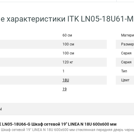
е характеристики ITK LN05-18U61-M
60 см
Матери
100 см
Размер
100 см
Серия
120 кг
Серия
1
Тип
18U
Цвет
19
ы
K LN05-18U66-G Шкаф сетевой 19" LINEA N 18U 600х600 мм
K Шкаф сетевой 19" LINEA N 18U 600х600 мм стеклянная передняя дверь черн