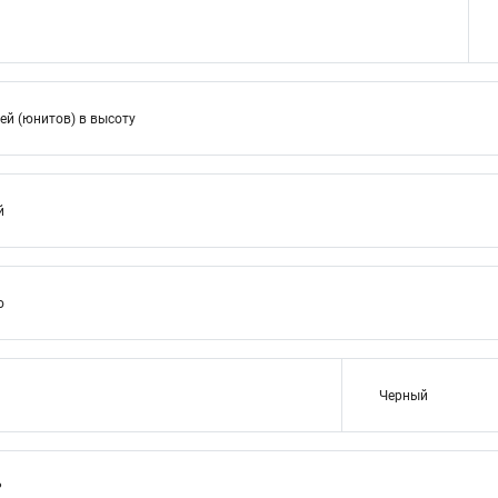
ей (юнитов) в высоту
й
ю
Черный
P