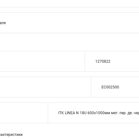
теля
1270822
EC002500
ITK LINEA N 18U 600х1000мм мет. пер. дв. че
актеристики