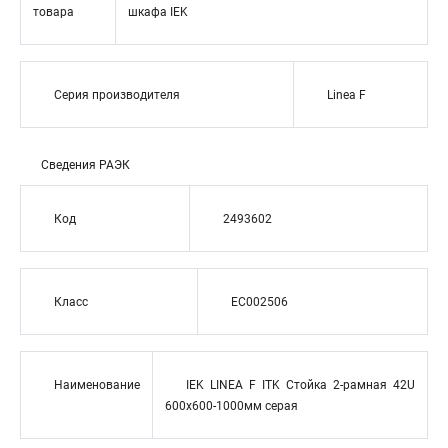
товара
шкафа IEK
Серия производителя
Linea F
Сведения РАЭК
Код
2493602
Класс
EC002506
Наименование
IEK LINEA F ITK Стойка 2-рамная 42U
600х600-1000мм серая