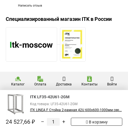
Написать отзыв
Специализированный магазин
ITK
в России
Каталог
Оплата
Доставка
Контакты
Войти
ITK LF35-42U61-2GM
Код товара: LF35-42U61-2GM
ITK LINEA F Стойка 2-рамная 42U 600х600-1000мм сер...
24 527,66 ₽
–
+
В корзину