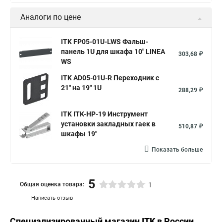
Аналоги по цене
ITK FP05-01U-LWS Фальш-
панель 1U для шкафа 10" LINEA
303,68 ₽
WS
ITK AD05-01U-R Переходник с
21" на 19" 1U
288,29 ₽
ITK ITK-HP-19 Инструмент
установки закладных гаек в
510,87 ₽
шкафы 19"
Показать больше
5
Общая оценка товара:
1
Написать отзыв
Специализированный магазин
ITK
в России