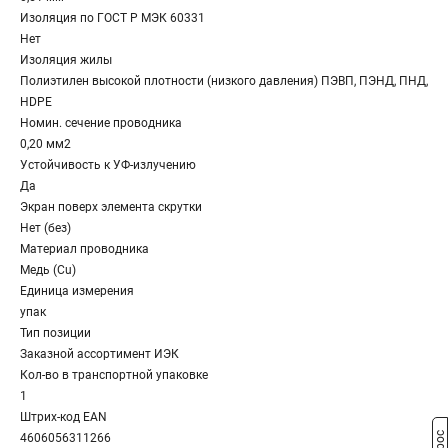
Изоляция по ГОСТ Р МЭК 60331
Нет
Изоляция жилы
Полиэтилен высокой плотности (низкого давления) ПЭВП, ПЭНД, ПНД,
HDPE
Номин. сечение проводника
0,20 мм2
Устойчивость к УФ-излучению
Да
Экран поверх элемента скрутки
Нет (без)
Материал проводника
Медь (Cu)
Единица измерения
упак
Тип позиции
Заказной ассортимент ИЭК
Кол-во в транспортной упаковке
1
Штрих-код EAN
4606056311266