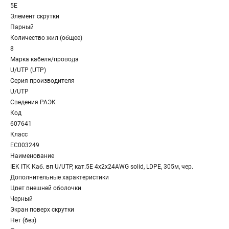
5E
Элемент скрутки
Парный
Количество жил (общее)
8
Марка кабеля/провода
U/UTP (UTP)
Серия производителя
U/UTP
Сведения РАЭК
Код
607641
Класс
EC003249
Наименование
IEK ITK Каб. вп U/UTP, кат.5E 4х2х24AWG solid, LDPE, 305м, чер.
Дополнительные характеристики
Цвет внешней оболочки
Черный
Экран поверх скрутки
Нет (без)