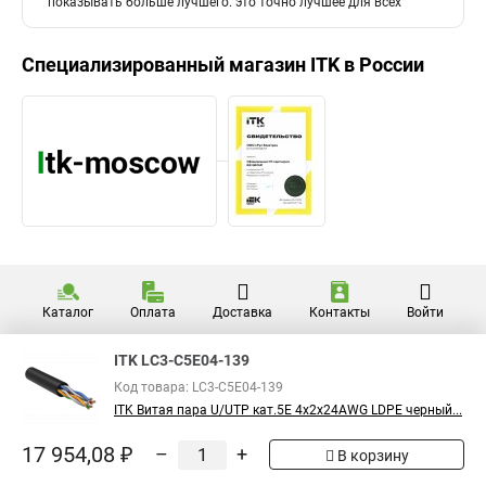
показывать больше лучшего. это точно лучшее для всех
Специализированный магазин
ITK
в России
Каталог
Оплата
Доставка
Контакты
Войти
ITK LC3-C5E04-139
Код товара: LC3-C5E04-139
ITK Витая пара U/UTP кат.5E 4х2х24AWG LDPE черный...
17 954,08 ₽
–
+
В корзину