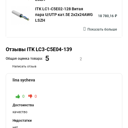
ITK LC1-C5E02-128 Витая
пара U/UTP кат.5E 2x2х24AWG
18 780,16 ₽
LSZH
Показать больше
Отзывы ITK LC3-C5E04-139
5
Общая оценка товара:
2
Написать отзыв
lina sycheva
0
0
Достоинства
качество
Недостатки
нет