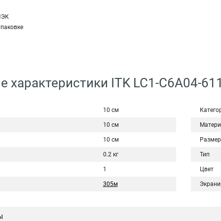
ИЭК
упаковке
е характеристики ITK LC1-C6A04-61
10 см
Катeго
10 см
Матери
10 см
Размер
0.2 кг
Тип
1
Цвет
305м
Экрани
ы