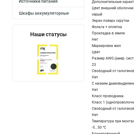
Источники питания
Дополнительные характ
Цвет внешней оболочки
Шкафы аккумуляторные
серый
Экран поверх скрутки
Фольга + оплетка
Наши статусы
Прокладка в земле
Нет
Маркировка жил
Цвет
Размер AWG (амер. сис
23
Свободный от галогенов 
Нет
С низким дымовыделение
Нет
Класс проводника
Класс 1 (однопроволоч
Свободный от галогенов 
Нет
Температура при монтаж.
-5...50 °C
Бронированный