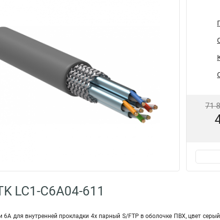
71 
TK LC1-C6A04-611
и 6А для внутренней прокладки 4х парный S/FTP в оболочке ПВХ, цвет серы