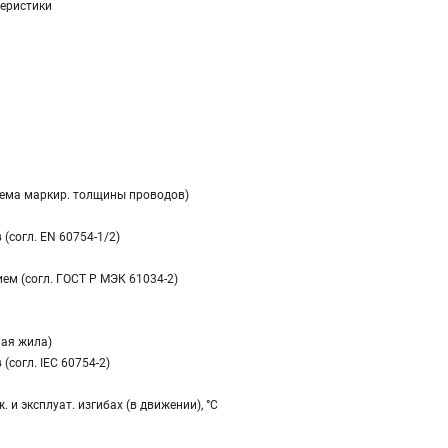
еристики
тема маркир. толщины проводов)
(согл. EN 60754-1/2)
м (согл. ГОСТ Р МЭК 61034-2)
ная жила)
(согл. IEC 60754-2)
 и эксплуат. изгибах (в движении), °C