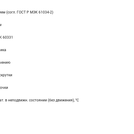
м (согл. ГОСТ Р МЭК 61034-2)
м
К 60331
ника
учению
скрутки
лочки
т. в неподвижн. состоянии (без движения), °C