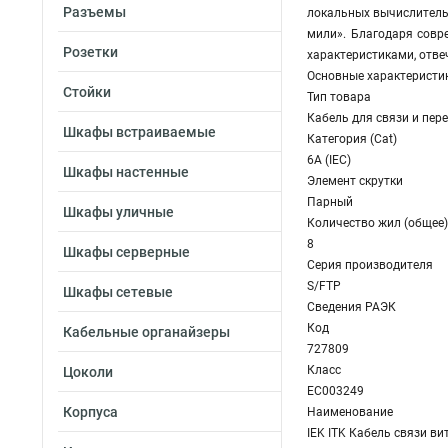
Разъемы
локальных вычислитель
мили». Благодаря сов
Розетки
характеристиками, отв
Основные характеристи
Стойки
Тип товара
Кабель для связи и пер
Шкафы встраиваемые
Категория (Cat)
6A (IEC)
Шкафы настенные
Элемент скрутки
Парный
Шкафы уличные
Количество жил (общее)
8
Шкафы серверные
Серия производителя
S/FTP
Шкафы сетевые
Сведения РАЭК
Код
Кабельные органайзеры
727809
Класс
Цоколи
EC003249
Корпуса
Наименование
IEK ITK Кабель связи ви