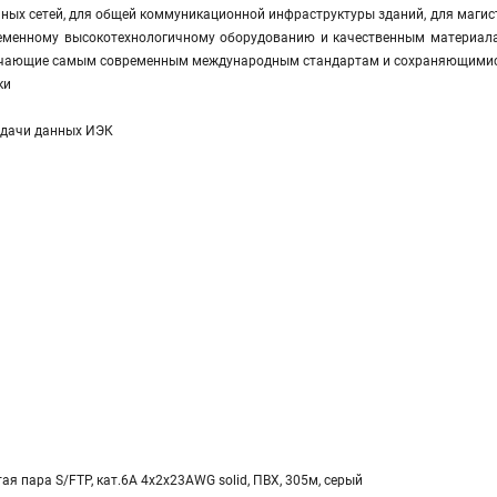
ных сетей, для общей коммуникационной инфраструктуры зданий, для магис
ременному высокотехнологичному оборудованию и качественным материал
ечающие самым современным международным стандартам и сохраняющимися
ки
едачи данных ИЭК
тая пара S/FTP, кат.6A 4х2х23AWG solid, ПВХ, 305м, серый