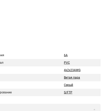
1
рия
6A
ал
PVC
4х2х23AWG
Витая пара
Серый
рование
S/FTP