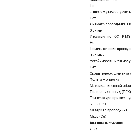
Нет
С низким дымовыделение
Нет
Диаметр проводника, м
0,57 мм
Изоляция по ГОСТ Р МЭ
Нет
Номин. сечение провод
0,25 мм2
Устойчивость к УФ-изл
Нет
Экран поверх элемента 
Фольга + оплетка
Материал внешней обо
Поливинилхлорид (ПВХ)
Температура при эксплуа
-20...60 °C
Материал проводника
Медь (Cu)
Единица измерения
упак