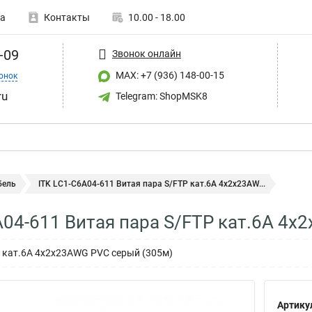
а
Контакты
10.00 - 18.00
-09
Звонок онлайн
MAX: +7 (936) 148-00-15
онок
ru
Telegram: ShopMSK8
бель
ITK LC1-C6A04-611 Витая пара S/FTP кат.6A 4х2х23AW...
A04-611 Витая пара S/FTP кат.6A 4
P кат.6A 4х2х23AWG PVC серый (305м)
Артику