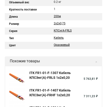
0.2 кг
Объемный вес
1
Кратность поставки
200м
Длина
2х2х0,75
Размер
КПСнгА-FRLS
Серия
Кабель
Тип
Оранжевый
Цвет
Похожие товары
ITK FR1-01-F-1307 Кабель
КПСЭнг(А)-FRLS 1х2х0,20
5 763,81 ₽
ITK FR1-01-F-1407 Кабель
КПСЭнг(А)-FRHF 1х2х0,20
7 311,23 ₽