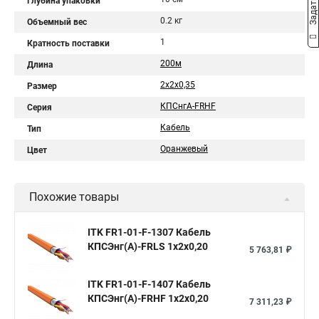
Глубина упаковки
0.2 кг
Объемный вес
1
Кратность поставки
200м
Длина
2х2х0,35
Размер
КПСнгА-FRHF
Серия
Кабель
Тип
Оранжевый
Цвет
Похожие товары
ITK FR1-01-F-1307 Кабель
КПСЭнг(А)-FRLS 1х2х0,20
5 763,81 ₽
ITK FR1-01-F-1407 Кабель
КПСЭнг(А)-FRHF 1х2х0,20
7 311,23 ₽