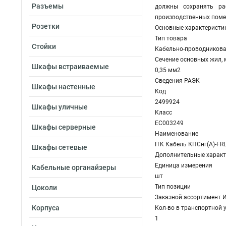
Разъемы
должны сохранять ра
производственных поме
Розетки
Основные характеристи
Тип товара
Стойки
Кабельно-проводникова
Сечение основных жил,
Шкафы встраиваемые
0,35 мм2
Сведения РАЭК
Шкафы настенные
Код
2499924
Шкафы уличные
Класс
EC003249
Шкафы серверные
Наименование
ITK Кабель КПСнг(А)-FR
Шкафы сетевые
Дополнительные характ
Единица измерения
Кабельные органайзеры
шт
Тип позиции
Цоколи
Заказной ассортимент 
Корпуса
Кол-во в транспортной 
1