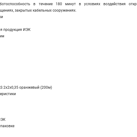
ботоспособность в течение 180 минут в условиях воздействия откры
щениях, закрытых кабельных сооружениях.
ки
я продукция ИЭК
 мм
LS 2х2х0,35 оранжевый (200м)
еристики
ИЭК
упаковке