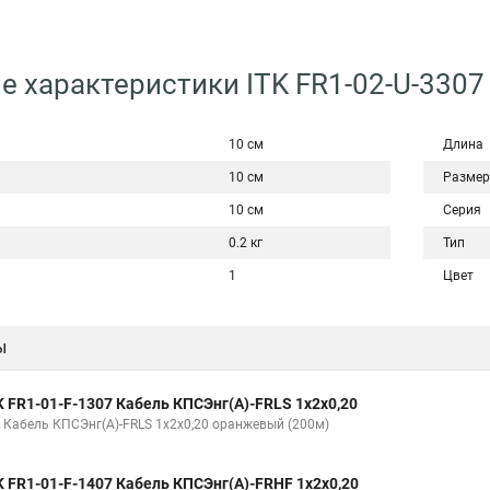
е характеристики ITK FR1-02-U-3307
10 см
Длина
10 см
Размер
10 см
Серия
0.2 кг
Тип
1
Цвет
ы
K FR1-01-F-1307 Кабель КПСЭнг(А)-FRLS 1х2х0,20
K Кабель КПСЭнг(А)-FRLS 1х2х0,20 оранжевый (200м)
K FR1-01-F-1407 Кабель КПСЭнг(А)-FRHF 1х2х0,20