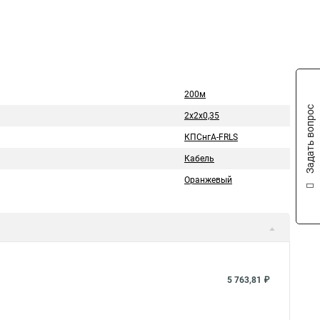
200м
Задать вопрос
2х2х0,35
КПСнгА-FRLS
Кабель
Оранжевый
5 763,81 ₽