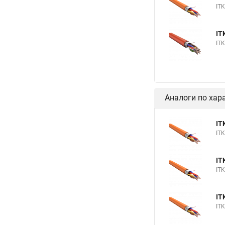
IT
IT
IT
Аналоги по хар
IT
IT
IT
IT
IT
IT