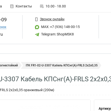
а
Контакты
10.00 - 18.00
-09
Звонок онлайн
MAX: +7 (936) 148-00-15
онок
ru
Telegram: ShopMSK8
 огнестойкий
ITK FR1-02-U-3307 Кабель КПСнг(А)-FRLS 2х2х0,35
-U-3307 Кабель КПСнг(А)-FRLS 2х2х0,
-FRLS 2х2х0,35 оранжевый (200м)
Артику