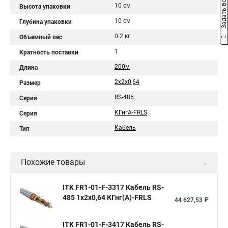
Задать вопрос
10 см
Высота упаковки
10 см
Глубина упаковки
0.2 кг
Объемный вес
1
Кратность поставки
200м
Длина
2х2х0,64
Размер
RS-485
Серия
КГнгА-FRLS
Серия
Кабель
Тип
Похожие товары
ITK FR1-01-F-3317 Кабель RS-
485 1х2х0,64 КГнг(А)-FRLS
44 627,53 ₽
ITK FR1-01-F-3417 Кабель RS-