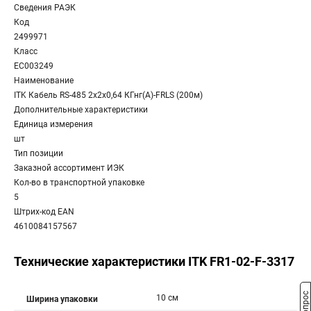
Сведения РАЭК
Код
2499971
Класс
EC003249
Наименование
ITK Кабель RS-485 2х2х0,64 КГнг(А)-FRLS (200м)
Дополнительные характеристики
Единица измерения
шт
Тип позиции
Заказной ассортимент ИЭК
Кол-во в транспортной упаковке
5
Штрих-код EAN
4610084157567
Технические характеристики ITK FR1-02-F-3317
10 см
Ширина упаковки