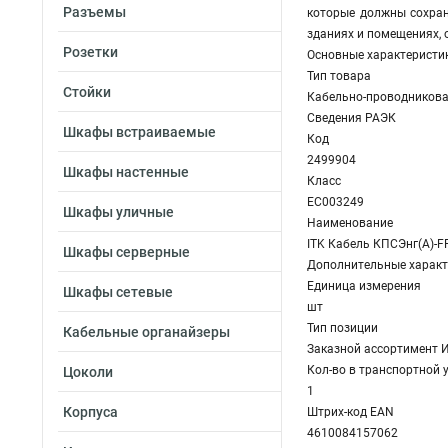
Разъемы
которые должны сохран
зданиях и помещениях, 
Розетки
Основные характеристи
Тип товара
Стойки
Кабельно-проводникова
Сведения РАЭК
Шкафы встраиваемые
Код
2499904
Шкафы настенные
Класс
EC003249
Шкафы уличные
Наименование
ITK Кабель КПСЭнг(А)-F
Шкафы серверные
Дополнительные характ
Единица измерения
Шкафы сетевые
шт
Тип позиции
Кабельные органайзеры
Заказной ассортимент 
Кол-во в транспортной 
Цоколи
1
Корпуса
Штрих-код EAN
4610084157062