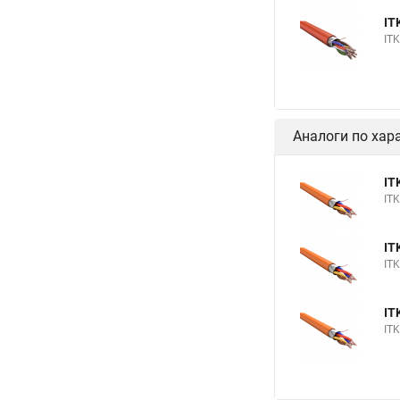
IT
IT
Аналоги по хар
IT
IT
IT
IT
IT
IT