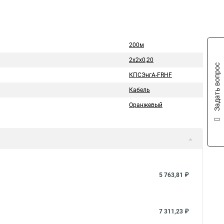
200м
2х2х0,20
Задать вопрос
КПСЭнгА-FRHF
Кабель
Оранжевый
5 763,81 ₽
7 311,23 ₽