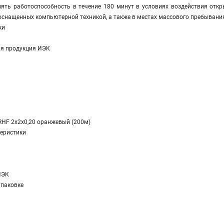
ять работоспособность в течение 180 минут в условиях воздействия отк
оснащенных компьютерной техникой, а также в местах массового пребывани
ки
я продукция ИЭК
RHF 2х2х0,20 оранжевый (200м)
еристики
ИЭК
упаковке