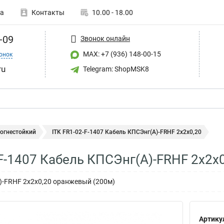
а
Контакты
10.00 - 18.00
-09
Звонок онлайн
MAX: +7 (936) 148-00-15
онок
ru
Telegram: ShopMSK8
 огнестойкий
ITK FR1-02-F-1407 Кабель КПСЭнг(А)-FRHF 2х2х0,20
-F-1407 Кабель КПСЭнг(А)-FRHF 2х2х
)-FRHF 2х2х0,20 оранжевый (200м)
Артику