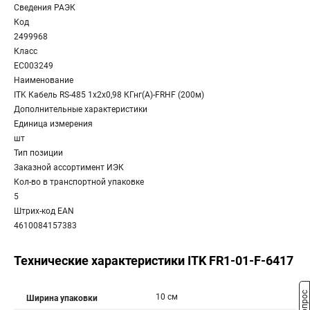
Сведения РАЭК
Код
2499968
Класс
EC003249
Наименование
ITK Кабель RS-485 1х2х0,98 КГнг(А)-FRHF (200м)
Дополнительные характеристики
Единица измерения
шт
Тип позиции
Заказной ассортимент ИЭК
Кол-во в транспортной упаковке
5
Штрих-код EAN
4610084157383
Технические характеристики ITK FR1-01-F-6417
10 см
Ширина упаковки