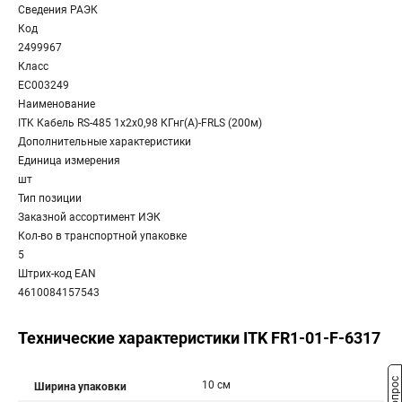
Сведения РАЭК
Код
2499967
Класс
EC003249
Наименование
ITK Кабель RS-485 1х2х0,98 КГнг(А)-FRLS (200м)
Дополнительные характеристики
Единица измерения
шт
Тип позиции
Заказной ассортимент ИЭК
Кол-во в транспортной упаковке
5
Штрих-код EAN
4610084157543
Технические характеристики ITK FR1-01-F-6317
10 см
Ширина упаковки