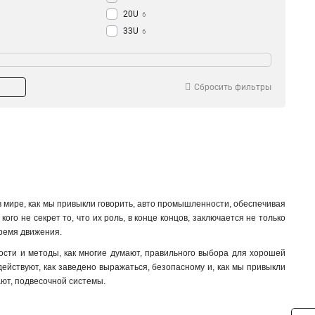
20U
6
33U
6
24U
6
47U
6
42U
6
Сбросить фильтры
37U
6
 в мире, как мы привыкли говорить, авто промышленности, обеспечивая
го не секрет то, что их роль, в конце концов, заключается не только
время движения.
ности и методы, как многие думают, правильного выбора для хорошей
одействуют, как заведено выражаться, безопасному и, как мы привыкли
ют, подвесочной системы.