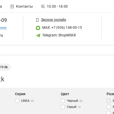
а
Контакты
10.00 - 18.00
-09
Звонок онлайн
MAX: +7 (936) 148-00-15
онок
ru
Telegram: ShopMSK8
19 itk
tk
Серия
Цвет
Раз
LINEA
Черный
39
20
Серый
19