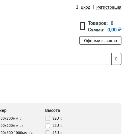
Вход
Регистрация
Товаров:
0
Сумма:
0,00 ₽
Оформить заказ
мер
Высота
600x800мм
32U
0
0
600х600мм
52U
25
2
600х600-1000мм
45U
14
0