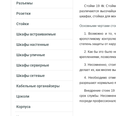
Разъемы
Стойки 19 itk: Стой
различаются высочайшей
Розетки
шкафах, стойках для мон
Стойки
Основными чертами стоек
1. Возможно и то, ч
Шкафы встраиваемые
кропотливому контролю
степень защиты от нар
Шкафы настенные
2. Как бы это было н
Шкафы уличные
креплениями, позволяющ
3. Несомненно, стои
Шкафы серверные
делает их, как многие 
Шкафы сетевые
4. Необходимо отмет
разрешают нормально пр
Кабельные органайзеры
Внедрение стоек 19 
срок службы. Несомненн
Цоколи
посреди профессионалов
Корпуса