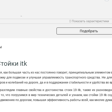
Дюймы
Показать характеристики
19
0
Подобрать
ы
тойки itk
ся, как большая часть из нас постоянно говорит, принципиальным элементом
ку для подвески и улучшая управляемость транспортного средства. Не для ко
ров и колебаний на дороге, да и в поддержании стабильности и удобства во 
разглядим главные свойства и достоинства стоек 19 itk, также их разновид
то, что погрузимся в мир технических деталей и узнаем, как стойки 19 itk с
едвижению по дорогам, повышая эффективность работы всей, как многие дума