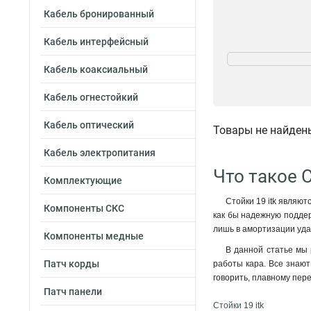
Кабель бронированный
Кабель интерфейсный
Кол-во рам
1
13
Кабель коаксиальный
2
26
Кабель огнестойкий
Кабель оптический
Товары не найден
Кабель электропитания
Что такое С
Комплектующие
Стойки 19 itk являют
Компоненты СКС
как бы надежную поддерж
лишь в амортизации уда
Компоненты медные
В данной статье мы 
Патч корды
работы кара. Все знают 
говорить, плавному пер
Патч панели
Стойки 19 itk