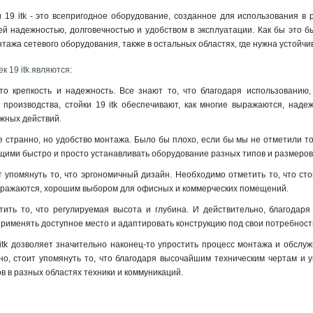
ки 19 itk - это всепригодное оборудование, созданное для использования в
 надежностью, долговечностью и удобством в эксплуатации. Как бы это бы
тажа сетевого оборудования, также в остальных областях, где нужна устойчи
 19 itk являются:
то крепкость и надежность. Все знают то, что благодаря использованию, 
 производства, стойки 19 itk обеспечивают, как многие выражаются, над
ужных действий
.
е странно, но удобство монтажа. Было бы плохо, если бы мы не отметили то,
ими быстро и просто устанавливать оборудование разных типов и размеров
т упомянуть то, что эргономичный дизайн. Необходимо отметить то, что ст
выражаются, хорошим выбором для офисных и коммерческих помещений.
ить то, что регулируемая высота и глубина. И действительно, благодаря
именять доступное место и адаптировать конструкцию под свои потребност
itk дозволяет значительно наконец-то упростить процесс монтажа и обсл
о, стоит упомянуть то, что благодаря высочайшим техническим чертам и у
 в разных областях техники и коммуникаций.